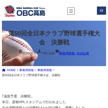
内
容
を
ス
キ
第50回全日本クラブ野球選手権大
ッ
プ
会 決勝戦
2026-06-07
OBC高島
事務局情報
, 
試合結果
HOME
事務局情報
事務局情報
第50回全日本クラブ野球選手権大会 決勝戦
｢滋賀予選 決勝戦」
本日、彦根HPLスタジアムで行われました
全大津野球団との決勝戦は1ー29で勝ち、優勝しました。