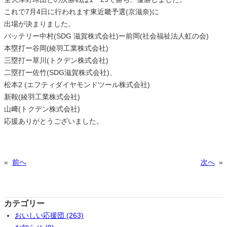
これで7月4日に行われます東近畿予選(京滋奈)に
出場が決まりました。
バッテリー中村(SDG 滋賀株式会社)ー前岡(社会福祉法人虹の会)
本塁打ー谷岡(綾羽工業株式会社)
三塁打ー草川(トクデン株式会社)
二塁打ー佐竹(SDG滋賀株式会社)、
松本2 (エフティダイヤモンドツール株式会社)
新鞍(綾羽工業株式会社)
山﨑(トクデン株式会社)
応援ありがとうございました。
«
前へ
次へ
»
カテゴリー
おいしい応援団 (263)