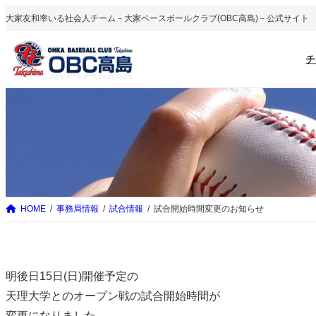
内
大家友和率いる社会人チーム－大家ベースボールクラブ(OBC高島)－公式サイト
容
を
チ
ス
キ
ッ
プ
HOME
事務局情報
試合情報
試合開始時間変更のお知らせ
明後日15日(日)開催予定の
天理大学とのオープン戦の試合開始時間が
変更になりました。