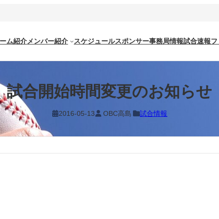
ーム紹介
メンバー紹介
スケジュール
スポンサー
事務局情報
試合速報
フ
試合開始時間変更のお知らせ
2016-05-13
OBC高島
試合情報