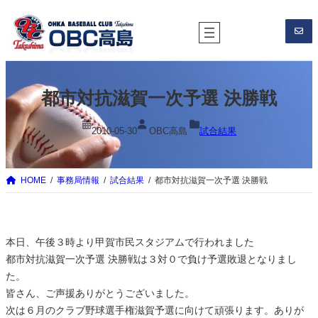
内
容
を
ス
キ
都市対抗滋賀一次予選 決勝戦
ッ
プ
2010-05-30
OBC高島
試合結果
HOME
事務局情報
試合結果
都市対抗滋賀一次予選 決勝戦
本日、午後３時より甲賀市民スタジアムで行われました
都市対抗滋賀一次予選 決勝戦は３対０で負け予選敗退となりまし
た。
皆さん、ご声援ありがとうございました。
次は６月のクラブ野球選手権滋賀予選に向けて頑張ります。ありが