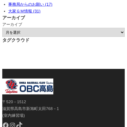
事務局からのお願い (17)
大家ＧＭ情報 (31)
アーカイブ
アーカイブ
タグクラウド
〒520－1512
滋賀県高島市新旭町太田768－1
(室内練習場)
Facebook
Instagram
TikTok