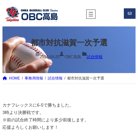
内
容
を
ス
キ
都市対抗滋賀一次予選
ッ
プ
2014-04-20
OBC高島
試合情報
HOME
事務局情報
試合情報
都市対抗滋賀一次予選
カナフレックスに6-5で勝ちました。
3時より決勝戦です。
※前の試合終了時間により多少前後します。
応援よろしくお願いします！