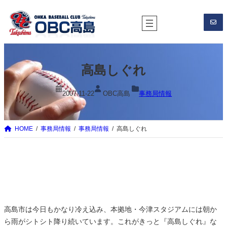
内
容
を
ス
キ
高島しぐれ
ッ
プ
2007-11-22
OBC高島
事務局情報
HOME
事務局情報
事務局情報
高島しぐれ
高島市は今日もかなり冷え込み、本拠地・今津スタジアムには朝か
ら雨がシトシト降り続いています。これがきっと『高島しぐれ』な