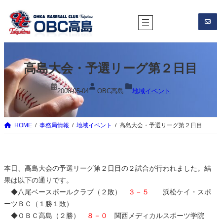
内
容
を
ス
キ
高島大会・予選リーグ第２日目
ッ
プ
2008-05-04
OBC高島
地域イベント
HOME
事務局情報
地域イベント
高島大会・予選リーグ第２日目
本日、高島大会の予選リーグ第２日目の２試合が行われました。結
果は以下の通りです。
◆八尾ベースボールクラブ（２敗）
３－５
浜松ケイ・スポ
ーツＢＣ（１勝１敗）
◆ＯＢＣ高島（２勝）
８－０
関西メディカルスポーツ学院