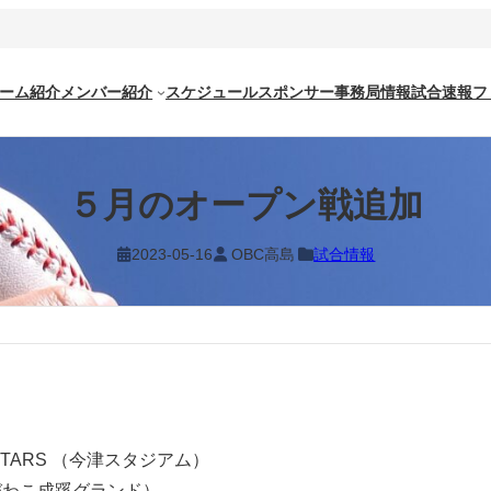
ーム紹介
メンバー紹介
スケジュール
スポンサー
事務局情報
試合速報
フ
５月のオープン戦追加
2023-05-16
OBC高島
試合情報
TARS （今津スタジアム）
びわこ成蹊グランド）