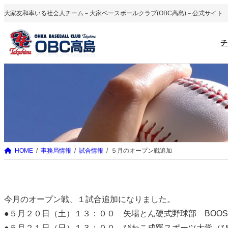
内
大家友和率いる社会人チーム－大家ベースボールクラブ(OBC高島)－公式サイト
容
を
チ
ス
キ
ッ
プ
HOME
事務局情報
試合情報
５月のオープン戦追加
今月のオープン戦、１試合追加になりました。
●５月２０日（土）１３：００ 矢場とん硬式野球部 BOOS
●５月２１日（日）１３：００ びわこ成蹊スポーツ大学（