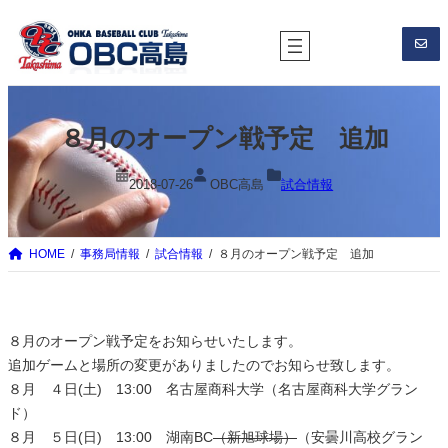
内
容
を
ス
キ
８月のオープン戦予定 追加
ッ
プ
2018-07-26
OBC高島
試合情報
HOME
事務局情報
試合情報
８月のオープン戦予定 追加
８月のオープン戦予定をお知らせいたします。
追加ゲームと場所の変更がありましたのでお知らせ致します。
８月 ４日(土) 13:00 名古屋商科大学（名古屋商科大学グラン
ド）
８月 ５日(日) 13:00 湖南BC
（新旭球場）
（安曇川高校グラン