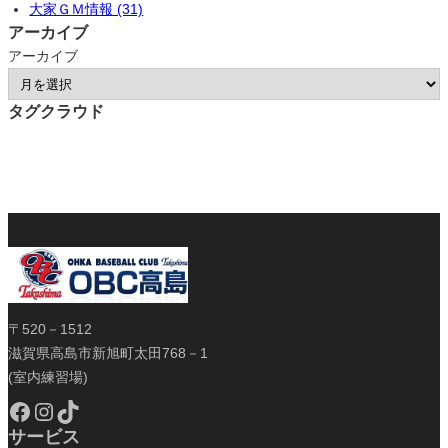
大家ＧＭ情報 (31)
アーカイブ
アーカイブ
タグクラウド
〒520－1512
滋賀県高島市新旭町太田768－1
(室内練習場)
Facebook
Instagram
TikTok
サービス