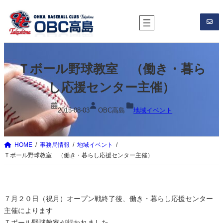
内
容
を
ス
キ
Ｔボール野球教室 （働き・暮ら
ッ
プ
し応援センター主催）
2015-08-03
OBC高島
地域イベント
HOME
事務局情報
地域イベント
Ｔボール野球教室 （働き・暮らし応援センター主催）
７月２０日（祝月）オープン戦終了後、働き・暮らし応援センター
主催によります
Ｔボール野球教室が行われました。