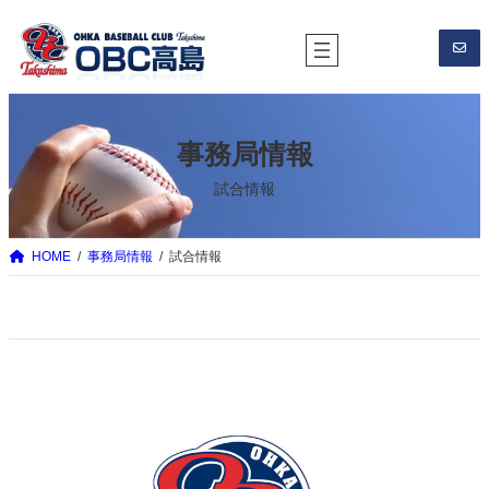
内
容
を
ス
キ
事務局情報
ッ
プ
試合情報
HOME
事務局情報
試合情報