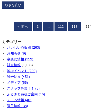
続きを読む
«
前へ
1
…
112
113
114
カテゴリー
おいしい応援団 (263)
お知らせ (9)
事務局情報 (259)
試合情報
(1,136)
地域イベント (209)
試合結果 (451)
メディア (66)
スタッフ募集！！ (3)
ふるさと納税ご案内 (16)
チーム情報 (40)
選手情報 (38)