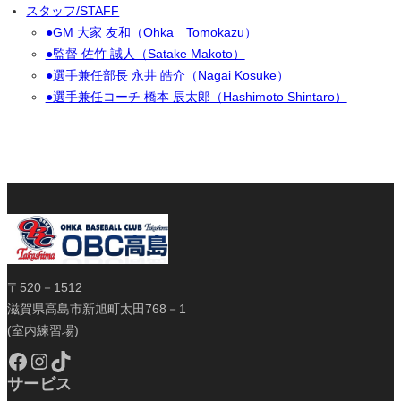
スタッフ/STAFF
●GM 大家 友和（Ohka Tomokazu）
●監督 佐竹 誠人（Satake Makoto）
●選手兼任部長 永井 皓介（Nagai Kosuke）
●選手兼任コーチ 橋本 辰太郎（Hashimoto Shintaro）
〒520－1512
滋賀県高島市新旭町太田768－1
(室内練習場)
Facebook
Instagram
TikTok
サービス