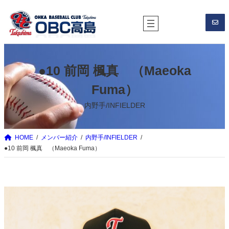
内
容
を
ス
キ
●10 前岡 楓真 （Maeoka
ッ
プ
Fuma）
内野手/INFIELDER
HOME
メンバー紹介
内野手/INFIELDER
●10 前岡 楓真 （Maeoka Fuma）