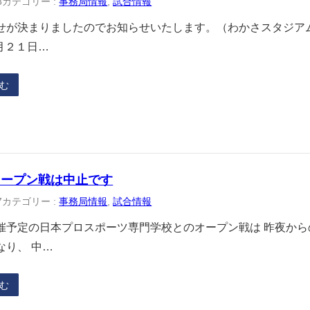
8
カテゴリー :
事務局情報
, 
試合情報
せが決まりましたのでお知らせいたします。（わかさスタジアム
３月２１日…
む
オープン戦は中止です
7
カテゴリー :
事務局情報
, 
試合情報
催予定の日本プロスポーツ専門学校とのオープン戦は 昨夜か
なり、 中…
む