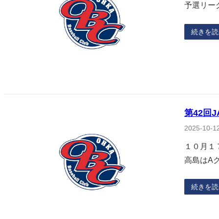
予選リーグ
続きを読
第42回
2025-10-1
１０月１
高島はA
続きを読