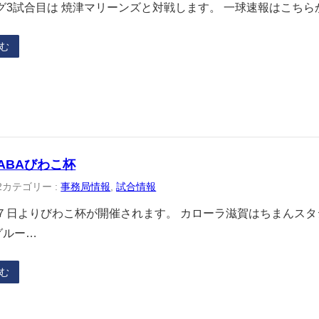
3試合目は 焼津マリーンズと対戦します。 一球速報はこちらから https
む
JABAびわこ杯
2
カテゴリー :
事務局情報
, 
試合情報
７日よりびわこ杯が開催されます。 カローラ滋賀はちまんスタジ
グルー…
む