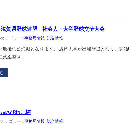
 滋賀県野球連盟 社会人・大学野球交流大会
6
カテゴリー :
事務局情報
, 
試合情報
ン最後の公式戦となります。 滋賀大学が出場辞退となり、開
紅葉柔整ス…
む
JABAびわこ杯
7
カテゴリー :
事務局情報
, 
試合情報