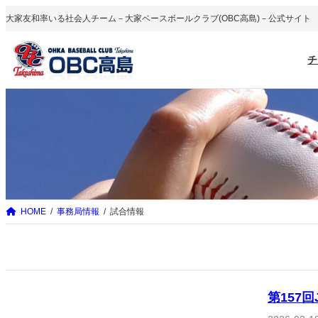
内
大家友和率いる社会人チーム－大家ベースボールクラブ(OBC高島)－公式サイト
容
を
チ
ス
キ
ッ
プ
HOME
事務局情報
試合情報
第157