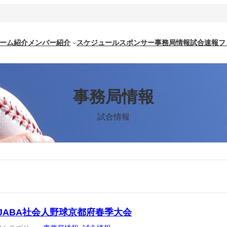
ーム紹介
メンバー紹介
スケジュール
スポンサー
事務局情報
試合速報
フ
事務局情報
試合情報
回JABA社会人野球京都府春季大会