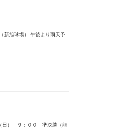
TZ（新旭球場） 午後より雨天予
日（日） ９：００ 準決勝（龍