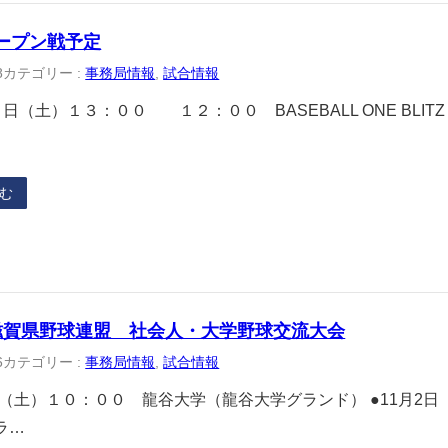
ープン戦予定
8
カテゴリー :
事務局情報
, 
試合情報
日（土）１３：００ １２：００ BASEBALL ONE BLI
む
滋賀県野球連盟 社会人・大学野球交流大会
6
カテゴリー :
事務局情報
, 
試合情報
1日（土）１０：００ 龍谷大学（龍谷大学グランド） ●11月2
ラ…