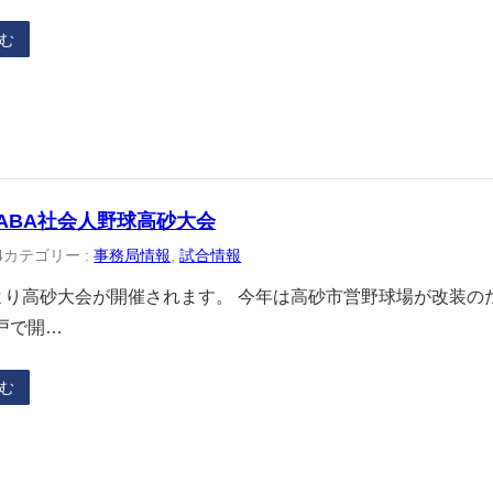
む
JABA社会人野球高砂大会
4
カテゴリー :
事務局情報
, 
試合情報
日より高砂大会が開催されます。 今年は高砂市営野球場が改装の
戸で開…
む